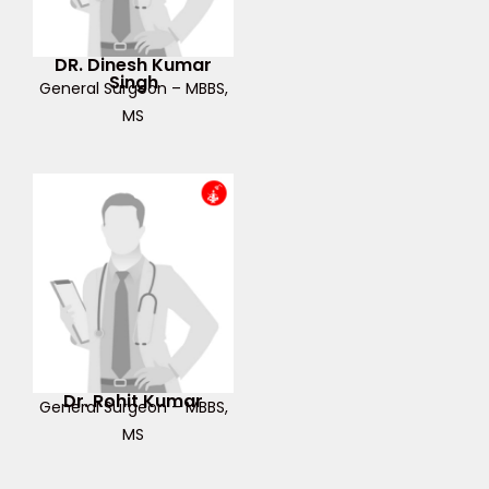
DR. Dinesh Kumar
Singh
General Surgeon – MBBS,
MS
Dr. Rohit Kumar
General Surgeon – MBBS,
MS