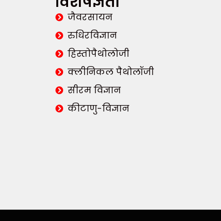
विशेषज्ञता
जैवरसायन
रुधिरविज्ञान
हिस्तोपैथोलोजी
क्लीनिकल पैथोलॉजी
सीरम विज्ञान
कीटाणु-विज्ञान