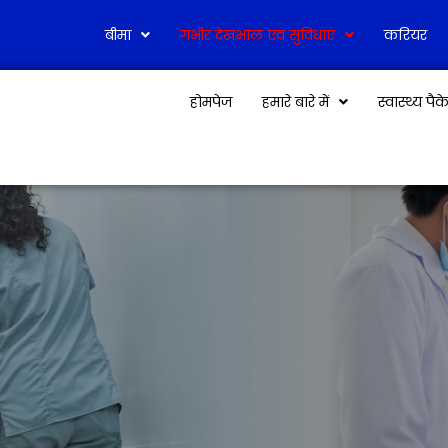
बीमा
गंभीर देखभाल एवं सुविधाएं
करियर
होमपेज
हमारे बारे में
स्वास्थ्य पै