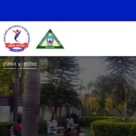
होमपेज
करियर